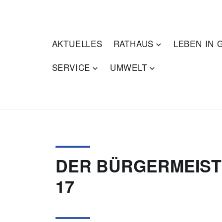
Zum
Inhalt
springen
GONDELSHEIM
AKTUELLES
RATHAUS
LEBEN IN
SERVICE
UMWELT
DER BÜRGERMEIST
17