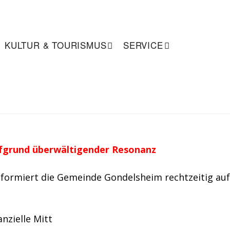
KULTUR & TOURISMUS
SERVICE
S
U
C
H
E
fgrund überwältigender Resonanz
formiert die Gemeinde Gondelsheim rechtzeitig auf
nzielle Mitt