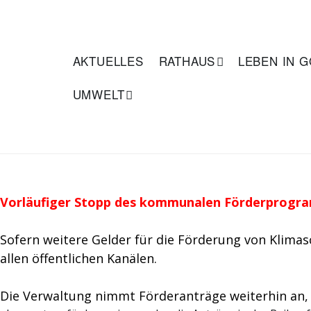
Z
u
GONDELSHEIM
m
I
AKTUELLES
RATHAUS
LEBEN IN 
n
h
UMWELT
a
l
t
s
p
r
Vorläufiger Stopp des kommunalen Förderprogr
i
n
Sofern weitere Gelder für die Förderung von Klima
g
e
allen öffentlichen Kanälen.
n
Die Verwaltung nimmt Förderanträge weiterhin an, oh