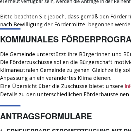
r
el erneut verfügbar sein, werden die Anträge in der Reihe
e
l
Bitte beachten Sie jedoch, dass gemäß den Förder
a
nach Bewilligung der Fördermittel begonnen werden
i
s
KOMMUNALES FÖRDERPROGRA
v
i
Die Gemeinde unterstützt ihre Bürgerinnen und Bü
h
Die Förderzuschüsse sollen die Bürgerschaft motivie
1
klimaneutralen Gemeinde zu gehen. Gleichzeitig so
2
Anpassung an ein verändertes Klima dienen.
In
Eine Übersicht über die Zuschüsse bietet unsere
Details zu den unterschiedlichen Förderbausteinen
ANTRAGSFORMULARE
1. ERNEUERBARE STROMERZEUGUNG MIT PH