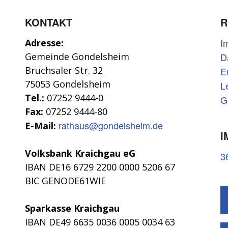
KONTAKT
R
I
Adresse:
Gemeinde Gondelsheim
D
Bruchsaler Str. 32
E
75053 Gondelsheim
L
Tel.:
07252 9444-0
G
Fax:
07252 9444-80
rathaus@gondelsheim.de
E-Mail:
I
Volksbank Kraichgau eG
3
IBAN DE16 6729 2200 0000 5206 67
BIC GENODE61WIE
Sparkasse Kraichgau
IBAN DE49 6635 0036 0005 0034 63