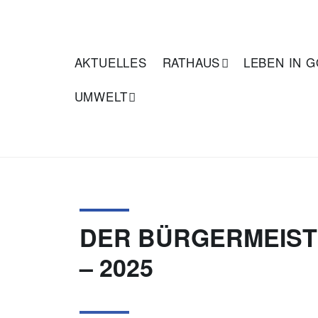
Zum
Inhalt
springen
GONDELSHEIM
AKTUELLES
RATHAUS
LEBEN IN 
UMWELT
DER BÜRGERMEIST
– 2025