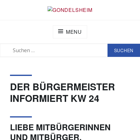
Zum
Inhalt
GONDELSHEIM
springen
MENU
SUCHEN
SUCHE
NACH:
DER BÜRGERMEISTER
INFORMIERT KW 24
LIEBE MITBÜRGERINNEN
UND MITBÜRGER,