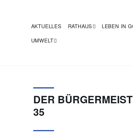
Zum
Inhalt
springen
GONDELSHEIM
AKTUELLES
RATHAUS
LEBEN IN 
UMWELT
DER BÜRGERMEIST
35