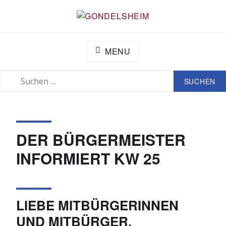
Zum
Inhalt
GONDELSHEIM
springen
MENU
SUCHE
SUCHEN
NACH:
DER BÜRGERMEISTER
INFORMIERT KW 25
LIEBE MITBÜRGERINNEN
UND MITBÜRGER,