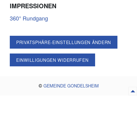
IMPRESSIONEN
360° Rundgang
PRIVATSPHÄRE-EINSTELLUNGEN ÄNDERN
EINWILLIGUNGEN WIDERRUFEN
GEMEINDE GONDELSHEIM
©
Netze-Gesellschaft Südwest mbH – Ihr
Erdgasnetzbetreiber
Interesse an einem Erdgasnetzanschluss?
Der Anschlussservice der Netze Südwest ist für Sie